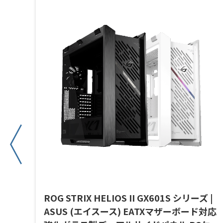
(エ
ROG STRIX HELIOS II GX601S シリーズ |
ュ
ASUS (エイスース) EATXマザーボード対応