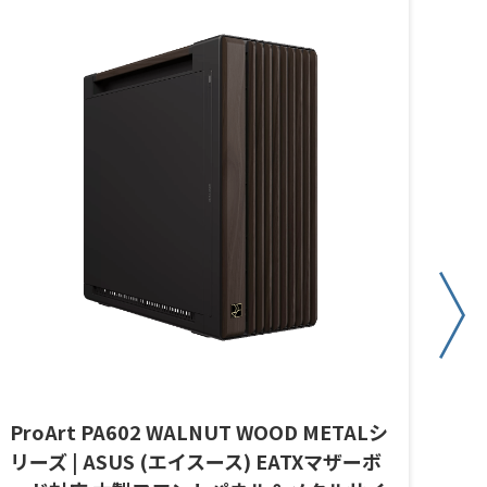
ProArt PA602 WALNUT WOOD METALシ
PR
リーズ | ASUS (エイスース) EATXマザーボ
GE