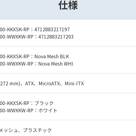
仕様
00-KKXSK-RP：4712883217197
300-WWXKW-RP：4712883217203
00-KKXSK-RP：Nova Mesh BLK
300-WWXKW-RP：Nova Mesh WHI
 272 mm)、ATX、MicroATX、Mini-ITX
300-KKXSK-RP：ブラック
-300-WWXKW-RP：ホワイト
メッシュ、プラスチック