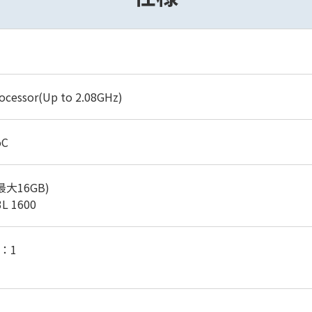
rocessor(Up to 2.08GHz)
oC
大16GB)
 1600
D：1