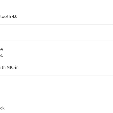
tooth 4.0
eA
eC
ith MIC-in
ock