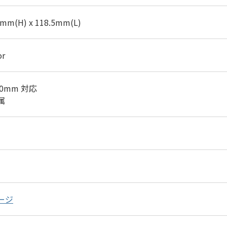
mm(H) x 118.5mm(L)
or
100mm 対応
属
ージ