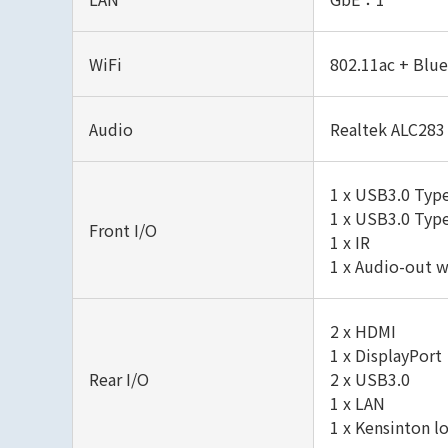
WiFi
802.11ac + Blue
Audio
Realtek ALC283
1 x USB3.0 Typ
1 x USB3.0 Typ
Front I/O
1 x IR
1 x Audio-out w
2 x HDMI
1 x DisplayPort
Rear I/O
2 x USB3.0
1 x LAN
1 x Kensinton l