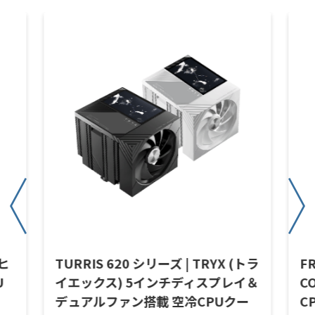
 ヒ
TURRIS 620 シリーズ | TRYX (トラ
FR
U
イエックス) 5インチディスプレイ＆
C
デュアルファン搭載 空冷CPUクー
C