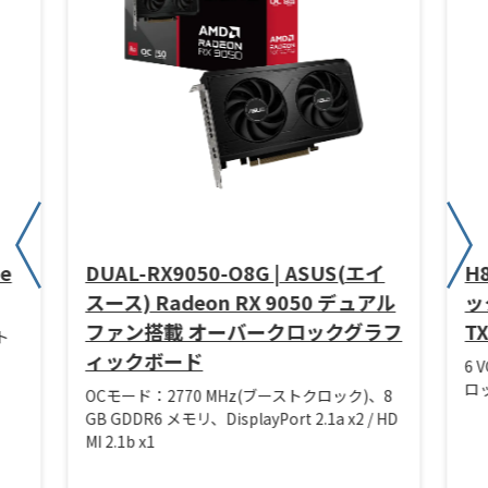
ze
DUAL-RX9050-O8G | ASUS(エイ
H
スース) Radeon RX 9050 デュアル
ック
ファン搭載 オーバークロックグラフ
T
ト
ィックボード
6 
ロッ
OCモード：2770 MHz(ブーストクロック)、8
GB GDDR6 メモリ、DisplayPort 2.1a x2 / HD
MI 2.1b x1