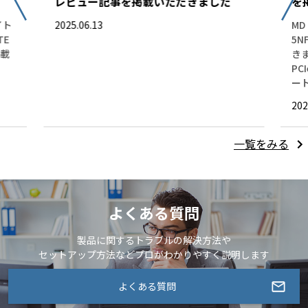
レビュー記事を掲載いただきました
を
イト
2025.06.13
MD
TE
5
掲載
き
PC
ー
202
一覧をみる
よくある質問
製品に関するトラブルの解決方法や
セットアップ方法などプロがわかりやすく説明します
よくある質問