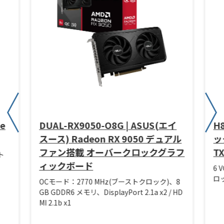
ze
DUAL-RX9050-O8G | ASUS(エイ
H
スース) Radeon RX 9050 デュアル
ック
ファン搭載 オーバークロックグラフ
T
ト
ィックボード
6 
ロッ
OCモード：2770 MHz(ブーストクロック)、8
GB GDDR6 メモリ、DisplayPort 2.1a x2 / HD
MI 2.1b x1