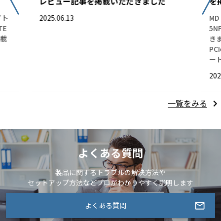
レビュー記事を掲載いただきました
を
イト
2025.06.13
MD
TE
5
掲載
き
PC
ー
202
一覧をみる
よくある質問
製品に関するトラブルの解決方法や
セットアップ方法などプロがわかりやすく説明します
よくある質問