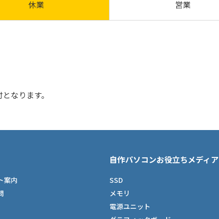
休業
営業
付となります。
自作パソコンお役立ちメディア
ト案内
SSD
問
メモリ
電源ユニット