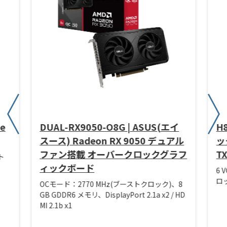
ze
DUAL-RX9050-O8G | ASUS(エイ
H
スース) Radeon RX 9050 デュアル
ック
ファン搭載 オーバークロックグラフ
T
ト
ィックボード
6 
ロッ
OCモード：2770 MHz(ブーストクロック)、8
GB GDDR6 メモリ、DisplayPort 2.1a x2 / HD
MI 2.1b x1