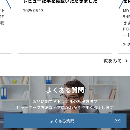
レビュー記事を掲載いただきました
を
イト
2025.06.13
MD
TE
5
掲載
き
PC
ー
202
一覧をみる
よくある質問
製品に関するトラブルの解決方法や
セットアップ方法などプロがわかりやすく説明します
よくある質問