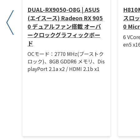
MD
DUAL-RX9050-O8G | ASUS
H810M
セッサ
(エイスース) Radeon RX 905
スロック)
0 デュアルファン搭載 オーバ
0 Mi
、最
ークロックグラフィックボー
6 VCor
ド
en5 x
OCモード：2770 MHz(ブーストク
ロック)、8GB GDDR6 メモリ、Dis
playPort 2.1a x2 / HDMI 2.1b x1