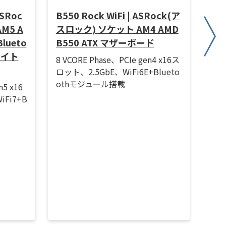
ASRoc
B550 Rock WiFi | ASRock(ア
RX9
M5 A
スロック) ソケット AM4 AMD
スロ
Blueto
B550 ATX マザーボード
デ
ワイト
ッ
8 VCORE Phase、PCIe gen4 x16ス
ロット、2.5GbE、WiFi6E+Blueto
Boo
othモジュール搭載
DR6
n5 x16
HDM
Fi7+B
デ