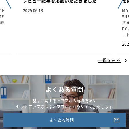
レビュー記事を掲載いただきました
を
イト
2025.06.13
MD
TE
5
掲載
き
PC
ー
202
一覧をみる
よくある質問
製品に関するトラブルの解決方法や
セットアップ方法などプロがわかりやすく説明します
よくある質問