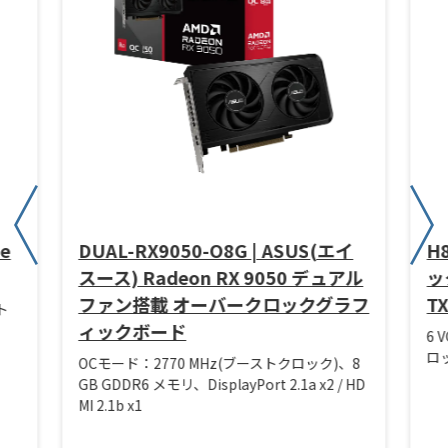
ze
DUAL-RX9050-O8G | ASUS(エイ
H
スース) Radeon RX 9050 デュアル
ック
ファン搭載 オーバークロックグラフ
T
ト
ィックボード
6 
ロッ
OCモード：2770 MHz(ブーストクロック)、8
GB GDDR6 メモリ、DisplayPort 2.1a x2 / HD
MI 2.1b x1