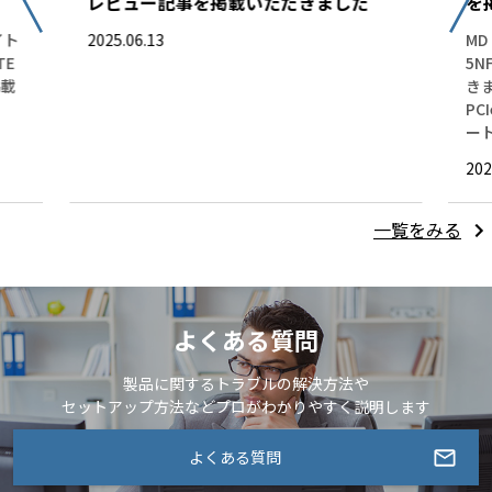
レビュー記事を掲載いただきました
を
イト
2025.06.13
MD
TE
5
掲載
き
PC
ー
202
一覧をみる
よくある質問
製品に関するトラブルの解決方法や
セットアップ方法などプロがわかりやすく説明します
よくある質問