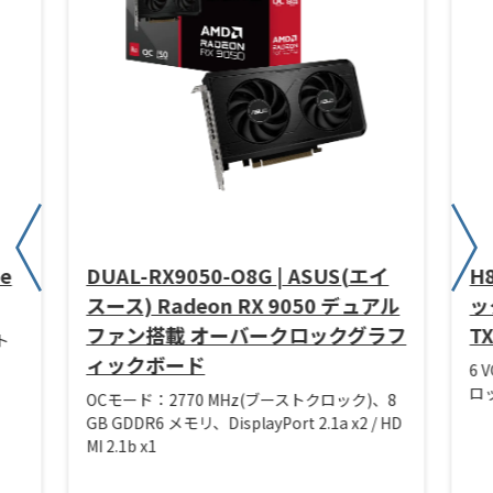
ze
DUAL-RX9050-O8G | ASUS(エイ
H
スース) Radeon RX 9050 デュアル
ック
ファン搭載 オーバークロックグラフ
T
ト
ィックボード
6 
ロッ
OCモード：2770 MHz(ブーストクロック)、8
GB GDDR6 メモリ、DisplayPort 2.1a x2 / HD
MI 2.1b x1