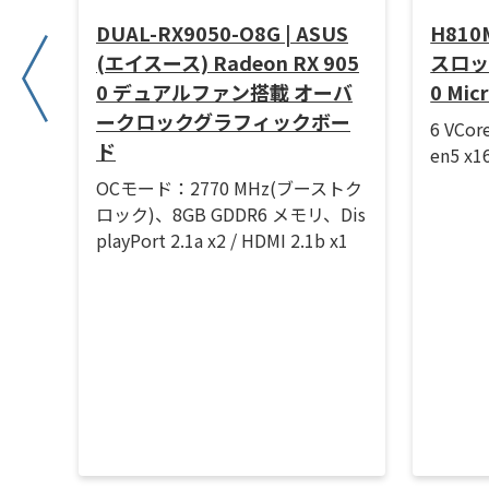
MD
DUAL-RX9050-O8G | ASUS
H810M
セッサ
(エイスース) Radeon RX 905
スロック)
0 デュアルファン搭載 オーバ
0 Mi
、最
ークロックグラフィックボー
6 VCor
ド
en5 x
OCモード：2770 MHz(ブーストク
ロック)、8GB GDDR6 メモリ、Dis
playPort 2.1a x2 / HDMI 2.1b x1