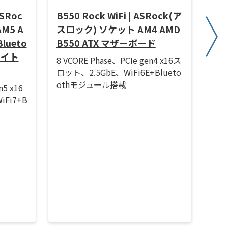
ASRoc
B550 Rock WiFi | ASRock(ア
RX9
M5 A
スロック) ソケット AM4 AMD
スロ
Blueto
B550 ATX マザーボード
デ
ワイト
ッ
8 VCORE Phase、PCIe gen4 x16ス
ロット、2.5GbE、WiFi6E+Blueto
Boo
othモジュール搭載
DR6
n5 x16
HDM
Fi7+B
デ