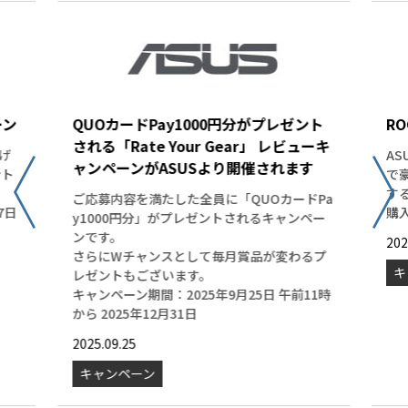
ーン
QUOカードPay1000円分がプレゼント
RO
される「Rate Your Gear」 レビューキ
げ
A
ャンペーンがASUSより開催されます
ント
で
す
ご応募内容を満たした全員に「QUOカードPa
7日
購入
y1000円分」がプレゼントされるキャンペー
ンです。
202
さらにWチャンスとして毎月賞品が変わるプ
キ
レゼントもございます。
キャンペーン期間：2025年9月25日 午前11時
から 2025年12月31日
2025.09.25
キャンペーン