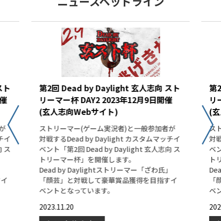
ニュースヘッドライン
 スト
第2回 Dead by Daylight 玄人志向 スト
第2
開催
リーマー杯 DAY2 2023年12月9日開催
リー
(玄人志向Webサイト)
(
が
ストリーマー(ゲーム実況者)と一般参加者が
ス
ッチイ
対戦するDead by Daylight カスタムマッチイ
対戦
向 ス
ベント「第2回 Dead by Daylight 玄人志向 ス
ベン
トリーマー杯」を開催します。
ト
」
Dead by Daylightストリーマー「ざわ氏」
De
すイ
「顔芸」と対戦して豪華賞品獲得を目指すイ
「
ベントとなっています。
ベ
2023.11.20
202