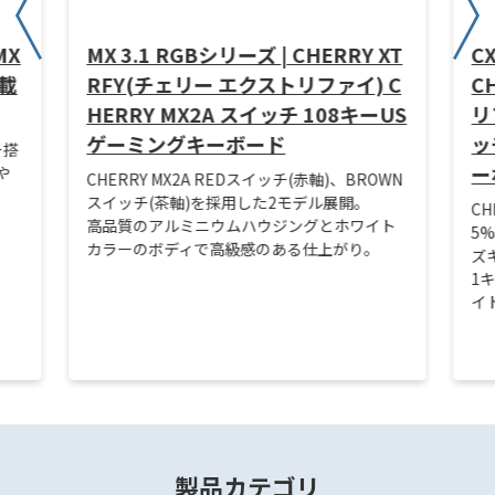
MX
MX 3.1 RGBシリーズ | CHERRY XT
CX
載
RFY(チェリー エクストリファイ) C
C
HERRY MX2A スイッチ 108キーUS
リ
ゲーミングキーボード
ッ
チ搭
ー
や
CHERRY MX2A REDスイッチ(赤軸)、BROWN
スイッチ(茶軸)を採用した2モデル展開。
CH
高品質のアルミニウムハウジングとホワイト
5
カラーのボディで高級感のある仕上がり。
ズ
1
イ
製品カテゴリ