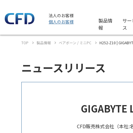
法人のお客様
製品情
サー
個人のお客様
報
ス
TOP
製品情報
ベアボーン / ミニPC
H252-Z10 | GIG
ニュースリリース
GIGABYT
CFD販売株式会社（本社:名