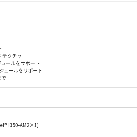
ト
キテクチャ
モジュールをサポート
Mモジュールをサポート
まで
el® I350-AM2×1)